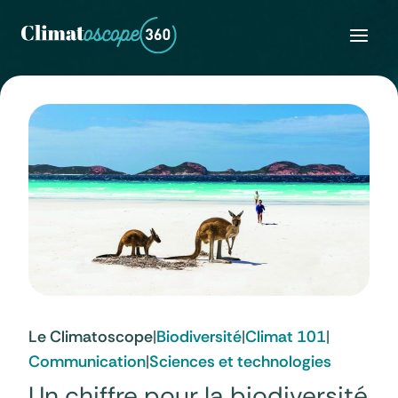
Skip
to
content
Le Climatoscope
|
Biodiversité
|
Climat 101
|
Communication
|
Sciences et technologies
Un chiffre pour la biodiversité