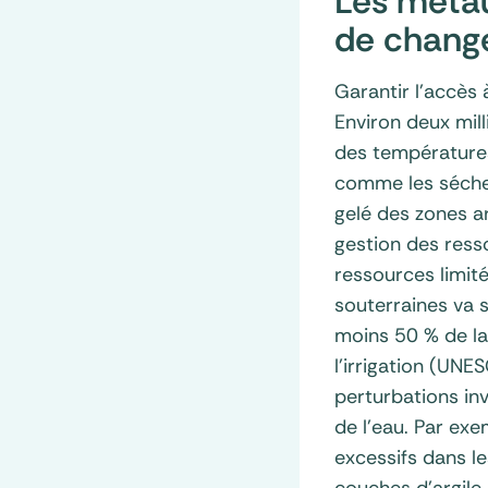
Les métau
de chang
Garantir l’accès 
Environ deux mil
des températures
comme les sécher
gelé des zones a
gestion des ress
ressources limité
souterraines va s
moins 50 % de la
l’irrigation (UNE
perturbations in
de l’eau. Par ex
excessifs dans l
couches d’argile