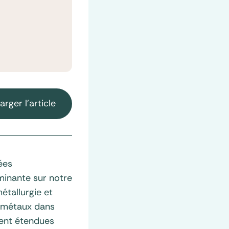
arger l'article
ées
minante sur notre
étallurgie et
de métaux dans
ment étendues