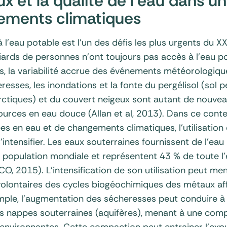
x et la qualité de l’eau dans u
ements climatiques
à l’eau potable est l’un des défis les plus urgents du X
liards de personnes n’ont toujours pas accès à l’eau p
, la variabilité accrue des événements météorologiq
esses, les inondations et la fonte du pergélisol (sol 
rctiques) et du couvert neigeux sont autant de nouvea
ources en eau douce (Allan et al, 2013). Dans ce cont
es en eau et de changements climatiques, l’utilisation
’intensifier. Les eaux souterraines fournissent de l’eau
 population mondiale et représentent 43 % de toute l’e
SCO, 2015). L’intensification de son utilisation peut me
volontaires des cycles biogéochimiques des métaux aff
emple, l’augmentation des sécheresses peut conduire
es nappes souterraines (aquifères), menant à une com
 environnantes. Cette compaction peut entrainer l’exp