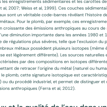
ns les enregistrements sédimentaires et les carottes d
 al, 2007; Weiss et al, 1999). Ces couches sédimentai
aux sont un véritable code-barres révélant l’histoire 
métaux. Pour le plomb, par exemple, ces enregistrem
 croissante des émissions anthropiques au cours de s
’une diminution importante dans les années 1980 et
e de régulations plus sévères, telle que l’exclusion du
ombreux métaux possèdent plusieurs isotopes (même 
se est légèrement différente). Les sources naturelles 
actérisées par des compositions en isotopes différent
ttant de retracer l’origine du métal (naturel ou humai
e le plomb, cette signature isotopique est caractérist
n) ou du procédé industriel, et permet de distinguer et r
sions anthropiques (Ferra et al, 2012).