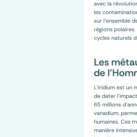
avec la révolutio
les contamination
sur l’ensemble de
régions polaires.
cycles naturels 
Les métau
de l’Homm
L’iridium est un
de dater l’impact 
65 millions d’an
vanadium, permett
humaines. Ces mét
manière intensive