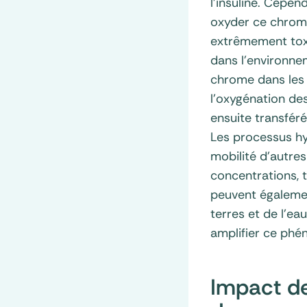
l’insuline. Cepe
oxyder ce chrom
extrêmement toxi
dans l’environnem
chrome dans les e
l’oxygénation de
ensuite transfér
Les processus hy
mobilité d’autres
concentrations, t
peuvent également
terres et de l’ea
amplifier ce ph
Impact de