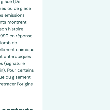
e glace (De
res ou de glace
des émissions
ents montrent
on histoire
 1990 en réponse
 plomb de
élément chimique
et anthropiques
es (signature
n). Pour certains
ique du gisement
etracer l’origine