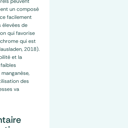
urels peuvent
ement un composé
ce facilement
s élevées de
on qui favorise
 chrome qui est
Hausladen, 2018).
lité et la
faibles
 le manganèse,
ilisation des
resses va
ntaire