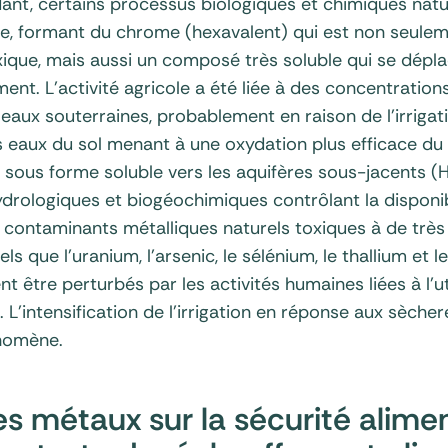
ndant, certains processus biologiques et chimiques nat
e, formant du chrome (hexavalent) qui est non seul
que, mais aussi un composé très soluble qui se dépla
ent. L’activité agricole a été liée à des concentration
aux souterraines, probablement en raison de l’irrigati
s eaux du sol menant à une oxydation plus efficace du
é sous forme soluble vers les aquifères sous-jacents (
drologiques et biogéochimiques contrôlant la disponibi
 contaminants métalliques naturels toxiques à de très 
els que l’uranium, l’arsenic, le sélénium, le thallium et
 être perturbés par les activités humaines liées à l’ut
u. L’intensification de l’irrigation en réponse aux sèche
énomène.
s métaux sur la sécurité alime