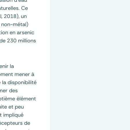
turelles. Ce
l, 2018), un
n non-métal)
tion en arsenic
de 230 millions
enir la
lement mener à
a disponibilité
rmer des
eptième élément
ite et peu
t impliqué
écepteurs de