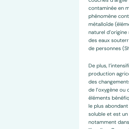
contaminée en mé
phénomène contrib
métalloïde (élém
naturel d’origin
des eaux souterr
de personnes (Sha
De plus, l’intensi
production agri
des changements
de l’oxygène ou 
éléments bénéfiq
le plus abondant 
soluble et est un
notamment dans l