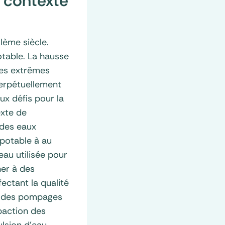
n contexte
XIème siècle.
otable. La hausse
ues extrêmes
perpétuellement
ux défis pour la
exte de
 des eaux
 potable à au
au utilisée pour
ner à des
ectant la qualité
 à des pompages
paction des
ulsion d’eau