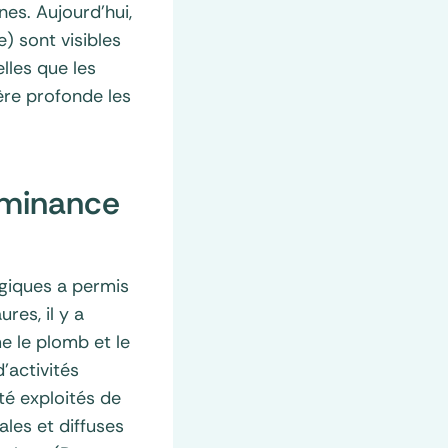
es. Aujourd’hui,
) sont visibles
lles que les
ère profonde les
dominance
ogiques a permis
res, il y a
e le plomb et le
’activités
té exploités de
ales et diffuses