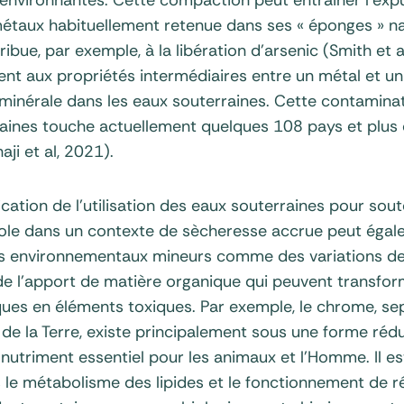
taux habituellement retenue dans ses « éponges » na
ue, par exemple, à la libération d’arsenic (Smith et a
ent aux propriétés intermédiaires entre un métal et u
e minérale dans les eaux souterraines. Cette contamina
aines touche actuellement quelques 108 pays et plus 
ji et al, 2021).
fication de l’utilisation des eaux souterraines pour sout
cole dans un contexte de sècheresse accrue peut éga
 environnementaux mineurs comme des variations de l
de l’apport de matière organique qui peuvent transfo
ues en éléments toxiques. Par exemple, le chrome, s
de la Terre, existe principalement sous une forme rédu
 nutriment essentiel pour les animaux et l’Homme. Il es
e métabolisme des lipides et le fonctionnement de r